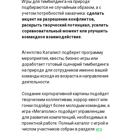
Игры для тимбилдинга на природе
подбираются не случайным образом, а с
учетом потребностей заказчика:
сделать
акцент на разрешении конфликтов,
раскрыть творческий потенциал, усилить
соревновательный момент или улучшить
командное взаимодействие.
Агентство Каталист подберет программу
мероприятия, квесты, бизнес-игры или
доработает готовый сценарий тимбилдинга
на природе для сотрудников именно вашей
команды исходя из возраста и направления
деятельности.
Создание корпоративной картины подойдет
творческим коллективам, хоррор-квест или
гонки подойдут более молодым командам, а
Полезные
подарки
игра «Мегаполис» подойдет управленцам
для развития компетенций, необходимых в
проектной работе. Полный каталог с игрой и
числом участников собран в разделе
игр