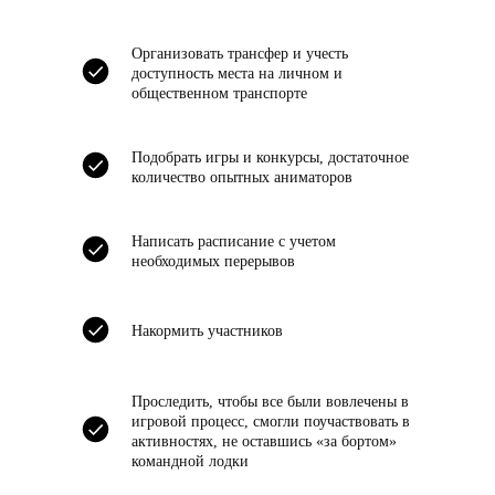
Организовать трансфер и учесть
доступность места на личном и
общественном транспорте
Подобрать игры и конкурсы, достаточное
Повышаем
количество опытных аниматоров
сплоченность и
мотивацию коллектива
Написать расписание с учетом
необходимых перерывов
в 2-3 раза
Накормить участников
Проследить, чтобы все были вовлечены в
игровой процесс, смогли поучаствовать в
активностях, не оставшись «за бортом»
командной лодки
Видео
тимбилдингов