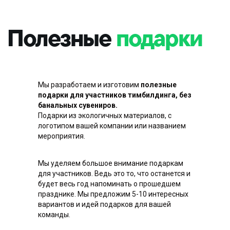
Мы разработаем и изготовим
полезные
подарки для участников тимбилдинга, без
банальных сувениров.
Подарки из экологичных материалов, с
Посмотрите видео с проектов,
логотипом вашей компании или названием
чтобы лучше почувствовать
мероприятия.
атмосферу на наших тимбилдингах и
увидеть, что говорят клиенты и
Мы уделяем большое внимание подаркам
Контакты
участники
для участников. Ведь это то, что останется и
будет весь год напоминать о прошедшем
празднике. Мы предложим 5-10 интересных
+7 (991) 150-10-
01
вариантов и идей подарков для вашей
info@catalystrussia.ru
команды.