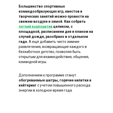
Большинство спортивных
командообразующих игр, квестов и
творческих занятий можно провести на
свежем воздухе и зимой. Как собрать
летний корпоратив
целиком, с
площадкой, расписанием дня и планом на
случай дождя, разобрано в отдельном
гиде.
А ещё добавить чисто зимние
развлечения, возвращающие каждого в
беззаботное детство, позволяя быть
открытым для взаимодействия, общения,
командной игры.
Что
получают
Дополнением к программе станут
участники
наших
обогреваемые шатры, горячие напитки и
кейтеринг
с учетом повышенного расхода
тимбилдингов
энергии в холодное время года.
Психологическую разгрузку