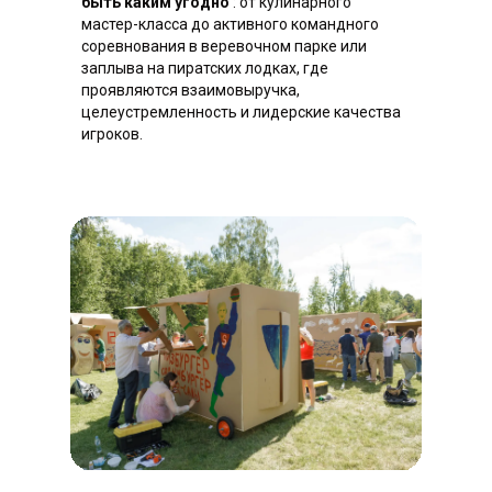
быть каким угодно
: от кулинарного
мастер-класса до активного командного
соревнования в веревочном парке или
заплыва на пиратских лодках, где
Частые
вопросы
проявляются взаимовыручка,
целеустремленность и лидерские качества
Вопросы, которые нам задают при
игроков.
подготовке тимбилдингов на природе