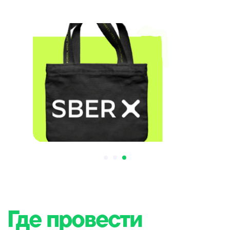
Max
Telegram
_
Получите моментальный ответ в
мессенджер с 8 до 22 ежедневно
Россия, Москва, Берсеневская
набережная, 6, стр. 3
ИП Варламова Мария Вадимовна,
ИНН 772865086700