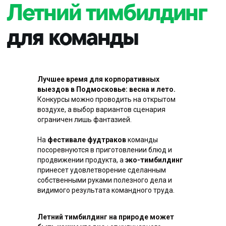
Где провести
выездной
тимбилдинг?
Лучшее время для корпоративных
Подходящие площадки для
выездов в Подмосковье: весна и лето.
проведения. У нас большой выбор
Конкурсы можно проводить на открытом
проверенных площадок в Москве и
воздухе, а выбор вариантов сценария
Подмосковье:
ограничен лишь фантазией.
На
фестивале фудтраков
команды
посоревнуются в приготовлении блюд и
продвижении продукта, а
эко-тимбилдинг
принесет удовлетворение сделанным
собственными руками полезного дела и
видимого результата командного труда.
Летний тимбилдинг на природе может