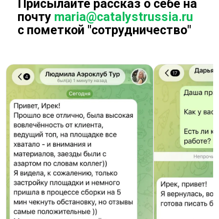
Что
получают
участники
наших
тимбилдингов
Психологическую разгрузку
и отдых от рутинных
процессов
Весело проведенное время
с максимальной пользой
Приобретают новые
навыки
Лучше узнают коллег и
взаимодействуют в
нестандартных ситуациях
Повышается лояльность к
своей компании