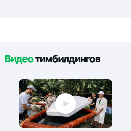
Россия, Москва, Берсеневская
набережная, 6, стр. 3
ИП Варламова Мария Вадимовна,
ИНН 772865086700