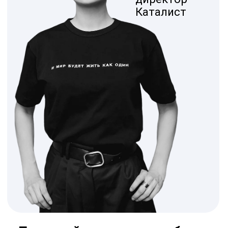
Приcылайте рассказ о себе на
почту
maria@catalystrussia.ru
с пометкой "сотрудничество"