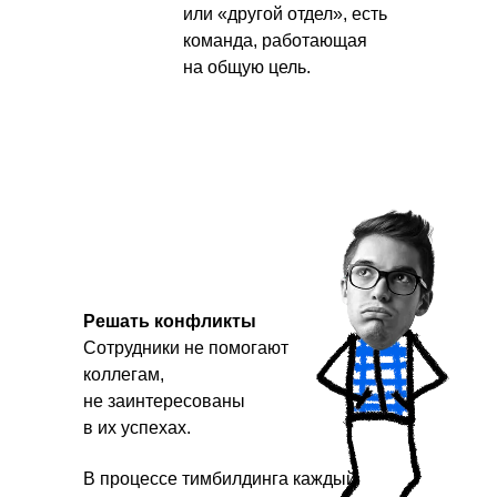
или «другой отдел», есть
команда, работающая
на общую цель.
Видео
тимбилдингов
Решать конфликты
Сотрудники не помогают
коллегам,
не заинтересованы
Посмотрите видео с проектов,
в их успехах.
чтобы лучше почувствовать
атмосферу на наших тимбилдингах и
В процессе тимбилдинга каждый