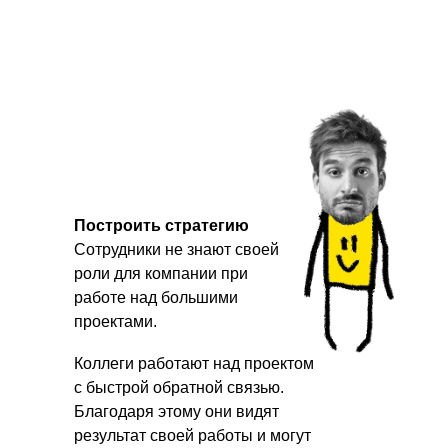
участники
наших
тимбилдингов
Психологическую разгрузку
и отдых от рутинных
процессов
Весело проведенное время
Построить стратегию
с максимальной пользой
Сотрудники не знают своей
Приобретают новые
роли для компании при
навыки
работе над большими
проектами.
Лучше узнают коллег и
взаимодействуют в
нестандартных ситуациях
Коллеги работают над проектом
с быстрой обратной связью.
Повышается лояльность к
Благодаря этому они видят
своей компании
результат своей работы и могут