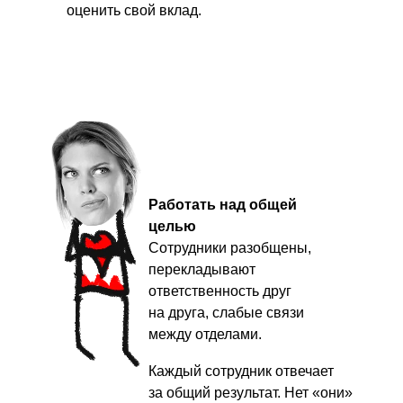
оценить свой вклад.
Работать над общей
целью
Сотрудники разобщены,
перекладывают
Повышаем
ответственность друг
сплоченность и
на друга, слабые связи
мотивацию коллектива
между отделами.
в 2-3 раза
Каждый сотрудник отвечает
за общий результат. Нет «они»