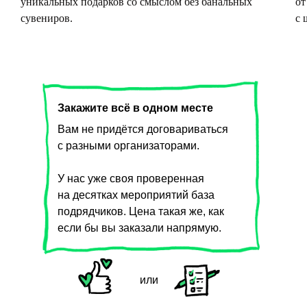
уникальных подарков со смыслом без банальных
от
сувениров.
с 
Закажите всё в одном месте
Вам не придётся договариваться
с разными организаторами.
У нас уже своя проверенная
на десятках мероприятий база
подрядчиков. Цена такая же, как
если бы вы заказали напрямую.
или