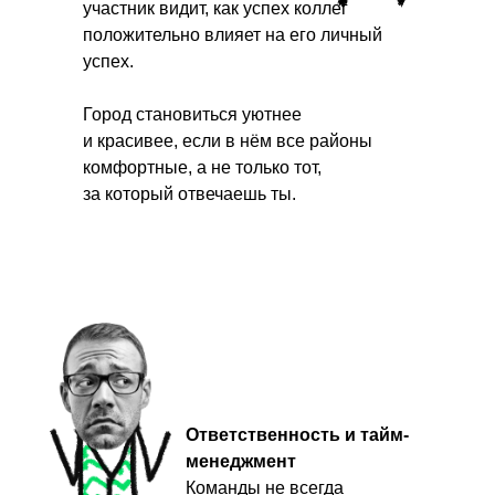
увидеть, что говорят клиенты и
участник видит, как успех коллег
Контакты
участники
положительно влияет на его личный
успех.
+7 (991) 150-10-
01
Город становиться уютнее
info@catalystrussia.ru
и красивее, если в нём все районы
комфортные, а не только тот,
за который отвечаешь ты.
Max
Telegram
_
Получите моментальный ответ в
мессенджер с 8 до 22 ежедневно
Ответственность и тайм-
менеджмент
Команды не всегда