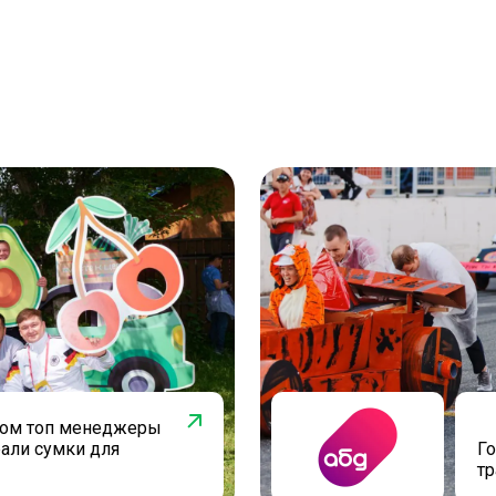
ром топ менеджеры
али сумки для
Го
тр