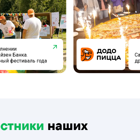
олнении
йзен Банка.
Са
ный фестиваль года
д
астники
наших