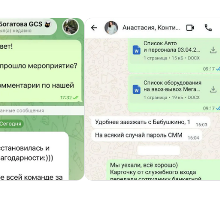
Тимбилдинг Корпоративная картина для
компании Мегафон
Заезды на мыльницах Чарли Чаплина,
новый тимбилдинг