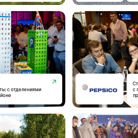
Ст
ты c отделениями
с 
айоне
п