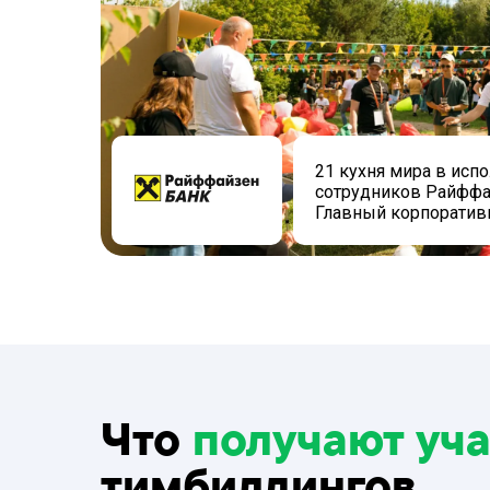
21 кухня мира в исп
сотрудников Райффа
Главный корпоратив
Что
получают уч
тимбилдингов