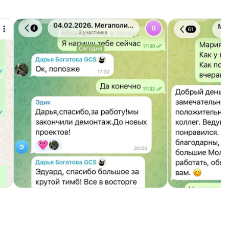
Тимбилдинг Сыроварня, рассказывает
сыровар Елена Калинина
Зомби хоррор квест, отзывы участников