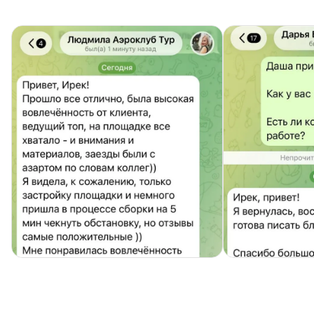
Фестиваль Фудтраков, обзор от Ирека
Мансурова
Тимбилдинг Гонки Формула-1 на
трассе в Сочи