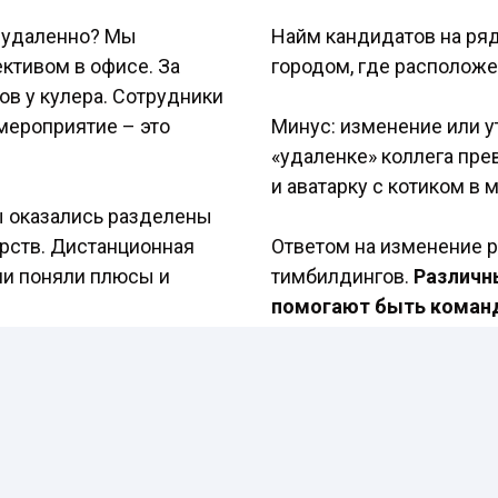
я удаленно? Мы
Найм кандидатов на ря
ективом в офисе. За
городом, где расположе
ов у кулера. Сотрудники
 мероприятие – это
Минус: изменение или у
«удаленке» коллега пре
и аватарку с котиком в
ы оказались разделены
арств. Дистанционная
Ответом на изменение 
ии поняли плюсы и
тимбилдингов.
Различн
помогают быть команд