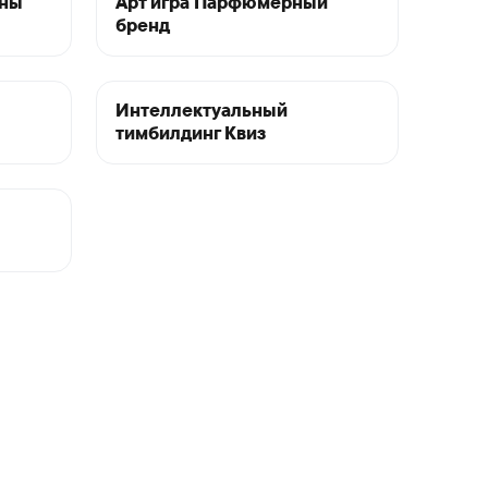
ены
Арт игра Парфюмерный
бренд
Интеллектуальный
тимбилдинг Квиз