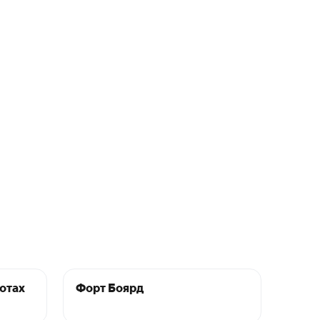
отах
Форт Боярд