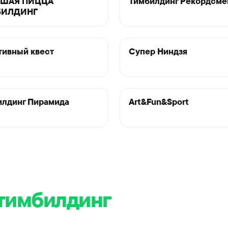
ШАЯ ПИЦЦА
Тимбилдинг Рекордсм
БИЛДИНГ
тивный квест
Супер Ниндзя
илдинг Пирамида
Art&Fun&Sport
тимбилдинг