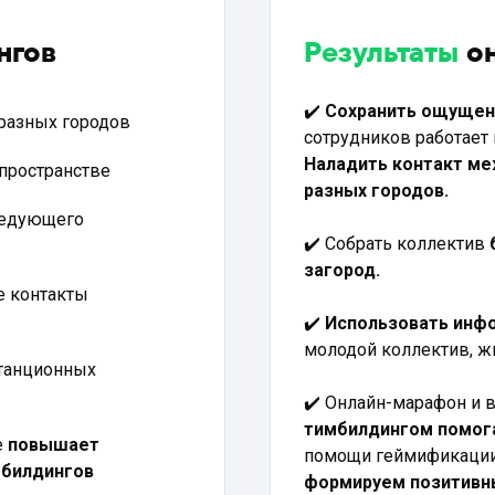
нгов
Результаты
о
✔️
Сохранить ощущен
 разных городов
сотрудников работает 
Наладить контакт ме
пространстве
разных городов.
ледующего
✔️ Собрать коллектив
загород.
е контакты
✔️
Использовать инфо
молодой коллектив, ж
танционных
✔️ Онлайн-марафон и 
тимбилдингом помога
е
повышает
помощи геймификаци
мбилдингов
формируем позитивн