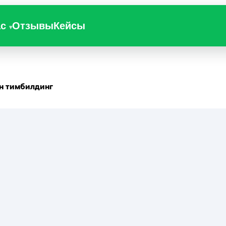
ас
Отзывы
Кейсы
н тимбилдинг